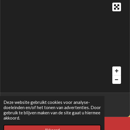
i
e
e
e
e
e
e
n
n
r
r
r
r
r
g
r
r
r
r
:
e
e
e
e
2
.
n
n
n
n
9
3
9
3
9
3
9
Deze website gebruikt cookies voor analyse-
© 2022 - 2026 2taktschuur.nl
3
doeleinden en/of het tonen van advertenties. Door
Powered by
JouwWeb
gebruik te blijven maken van de site gaat u hiermee
9
akkoord.
3
9